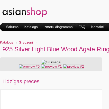
Sākums
Katalogs
Izmēru diagramma
FAQ
Kontakti
Katalogs
→
Gredzeni
→
925 Silver Light Blue Wood Agate Ring
Lidzīgas preces
Beautiful Druzy Geode
Red Orange Striped
Agate K0102794
Agate Gemstone