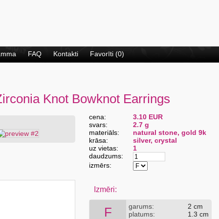
ramma
FAQ
Kontakti
Favorīti (
0
)
irconia Knot Bowknot Earrings
cena:
3.10
EUR
svars:
2.7 g
materiāls:
natural stone, gold 9k
krāsa:
silver, crystal
uz vietas:
1
daudzums:
izmērs:
Izmēri:
Natural Tiger Eye
Rose 9K Gold Filigree
garums:
2 cm
S
F
platums:
1.3 cm
Gemstone 9K Silver L1
Earrings
M