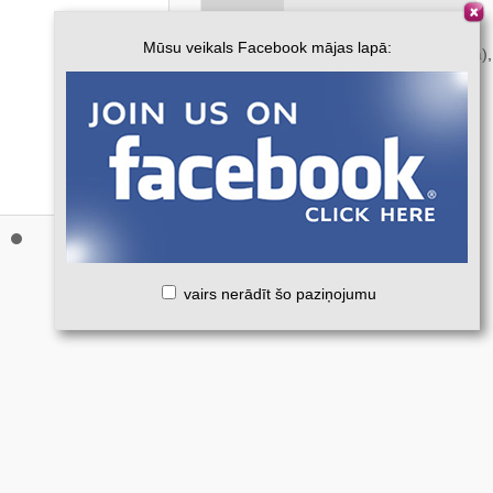
3.20
EUR
2.70
EUR
Pendant
Mūsu veikals Facebook mājas lapā:
Gold Filled белое золото 9k (375 проба
vairs nerādīt šo paziņojumu