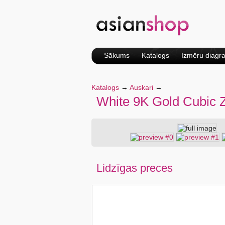
Sākums
Katalogs
Izmēru diag
Katalogs
→
Auskari
→
White 9K Gold Cubic Z
Lidzīgas preces
Slender 9k Rose Gold
Rope Chain Necklace