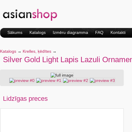
Sākums
Katalogs
Izmēru diagramma
FAQ
Kontakti
Katalogs
→
Krelles, ķēdītes
→
Silver Gold Light Lapis Lazuli Orname
Lidzīgas preces
Faceted Deep Blue
Grey Blue Cat Eye
Sapphire Gemstone
Dolphin Pendant